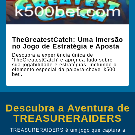
TheGreatestCatch: Uma Imersão
no Jogo de Estratégia e Aposta
Descubra a experiência única de
'TheGreatestCatch' e aprenda tudo sobre
sua jogabilidade e estratégias, incluindo o
elemento especial da palavra-chave 'k500
bet'.
Descubra a Aventura de
TREASURERAIDERS
TREASURERAIDERS é um jogo que captura a