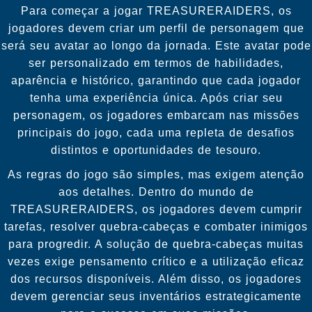
Para começar a jogar TREASURERAIDERS, os
jogadores devem criar um perfil de personagem que
será seu avatar ao longo da jornada. Este avatar pode
ser personalizado em termos de habilidades,
aparência e histórico, garantindo que cada jogador
tenha uma experiência única. Após criar seu
personagem, os jogadores embarcam nas missões
principais do jogo, cada uma repleta de desafios
distintos e oportunidades de tesouro.
As regras do jogo são simples, mas exigem atenção
aos detalhes. Dentro do mundo de
TREASURERAIDERS, os jogadores devem cumprir
tarefas, resolver quebra-cabeças e combater inimigos
para progredir. A solução de quebra-cabeças muitas
vezes exige pensamento crítico e a utilização eficaz
dos recursos disponíveis. Além disso, os jogadores
devem gerenciar seus inventários estrategicamente