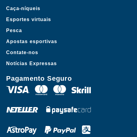
Caça-níqueis
Esportes virtuais
Pesca
Apostas esportivas
Contate-nos
Notícias Expressas
Pagamento Seguro