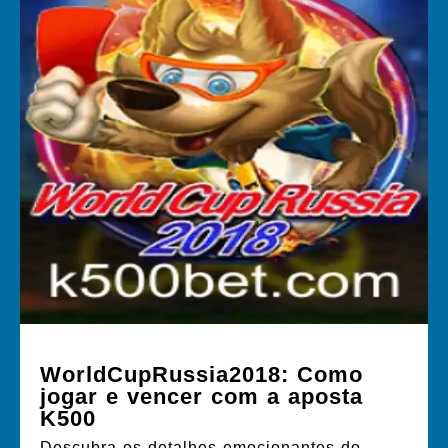
WorldCupRussia2018: Como
jogar e vencer com a aposta
K500
Descubra os detalhes emocionantes do