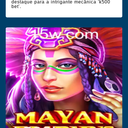
destaque para a intrigante mecânica 'k500
bet'.