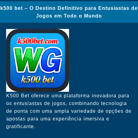
k500 bet – O Destino Definitivo para Entusiastas de
Jogos em Todo o Mundo
K500 Bet oferece uma plataforma inovadora para
os entusiastas de jogos, combinando tecnologia
de ponta com uma ampla variedade de opções de
apostas para uma experiência imersiva e
gratificante.