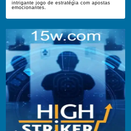
intrigante jogo de estratégia com apostas
emocionantes.