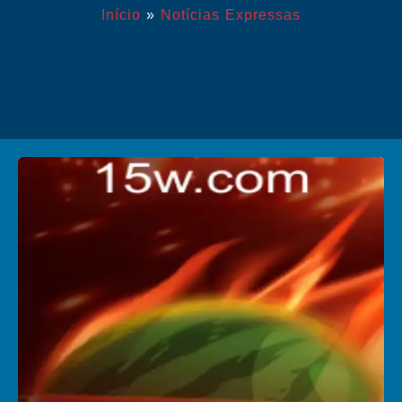
Início
»
Notícias Expressas