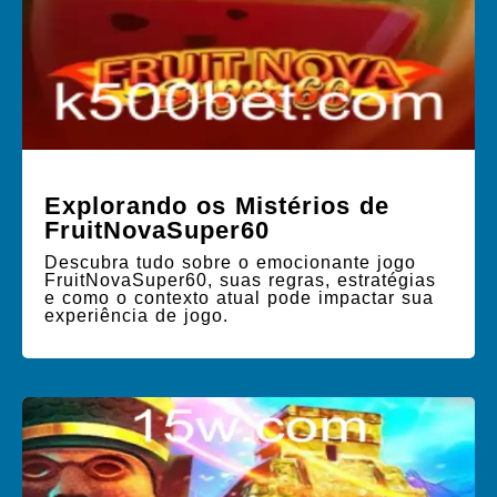
Explorando os Mistérios de
FruitNovaSuper60
Descubra tudo sobre o emocionante jogo
FruitNovaSuper60, suas regras, estratégias
e como o contexto atual pode impactar sua
experiência de jogo.