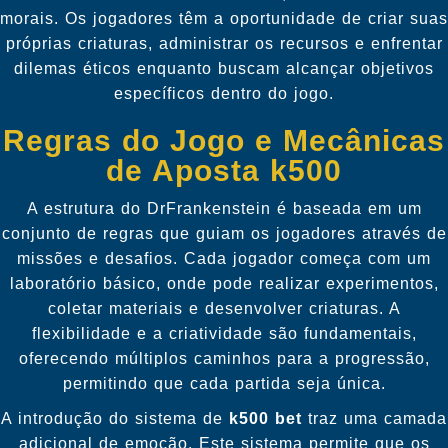
morais. Os jogadores têm a oportunidade de criar suas
próprias criaturas, administrar os recursos e enfrentar
dilemas éticos enquanto buscam alcançar objetivos
específicos dentro do jogo.
Regras do Jogo e Mecânicas
de Aposta k500
A estrutura do DrFrankenstein é baseada em um
conjunto de regras que guiam os jogadores através de
missões e desafios. Cada jogador começa com um
laboratório básico, onde pode realizar experimentos,
coletar materiais e desenvolver criaturas. A
flexibilidade e a criatividade são fundamentais,
oferecendo múltiplos caminhos para a progressão,
permitindo que cada partida seja única.
A introdução do sistema de
k500 bet
traz uma camada
adicional de emoção. Este sistema permite que os