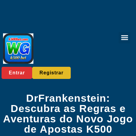
Caça-níqu
Esportes virt
Apostas es
Contate-nos
Notícias E
Entrar
Registrar
DrFrankenstein:
Descubra as Regras e
Aventuras do Novo Jogo
de Apostas K500