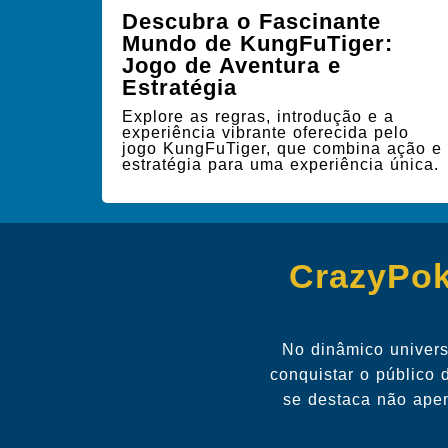
Descubra o Fascinante
Mundo de KungFuTiger:
Jogo de Aventura e
Estratégia
Explore as regras, introdução e a
experiência vibrante oferecida pelo
jogo KungFuTiger, que combina ação e
estratégia para uma experiência única.
CrazyPok
No dinâmico univers
conquistar o público 
se destaca não apen