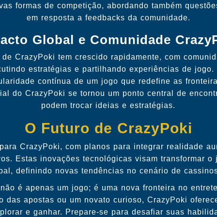
vas formas de competição, abordando também questõe
em resposta a feedbacks da comunidade.
acto Global e Comunidade Crazy
l de CrazyPoki tem crescido rapidamente, com comuni
cutindo estratégias e partilhando experiências de jog
ularidade contínua de um jogo que redefine as fronteir
cial do CrazyPoki se tornou um ponto central de encon
podem trocar ideias e estratégias.
O Futuro de CrazyPoki
 para CrazyPoki, com planos para integrar realidade 
ivos. Estas inovações tecnológicas visam transformar o
obal, definindo novas tendências no cenário de cassinos 
 não é apenas um jogo; é uma nova fronteira no entret
o das apostas ou um novato curioso, CrazyPoki oferec
lorar e ganhar. Prepare-se para desafiar suas habili