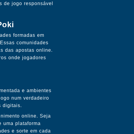
s de jogo responsável
Poki
dades formadas em
o. Essas comunidades
as das apostas online.
tros onde jogadores
aumentada e ambientes
 jogo num verdadeiro
digitais.
enimento online. Seja
e uma plataforma
dades e sorte em cada